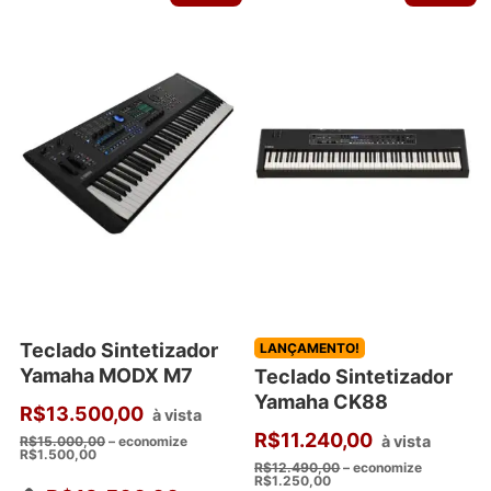
Teclado Sintetizador
LANÇAMENTO!
Yamaha MODX M7
Teclado Sintetizador
Yamaha CK88
R$
13.500,00
à vista
R$
11.240,00
à vista
R$
15.000,00
– economize
R$
1.500,00
R$
12.490,00
– economize
R$
1.250,00