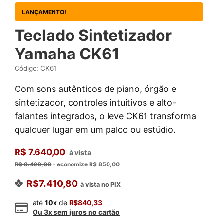
LANÇAMENTO!
Teclado Sintetizador
Yamaha CK61
Código: CK61
Com sons autênticos de piano, órgão e
sintetizador, controles intuitivos e alto-
falantes integrados, o leve CK61 transforma
qualquer lugar em um palco ou estúdio.
R$ 7.640,00
à vista
R$ 8.490,00
– economize R$ 850,00
R$
7.410,80
à vista no PIX
até
10x
de
R$
840,33
Ou 3x sem juros no cartão