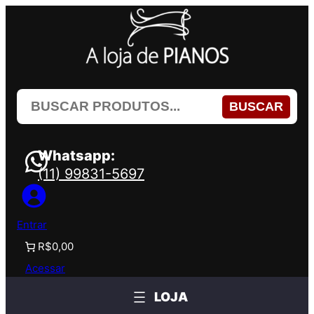
Pular
para
o
conteúdo
BUSCAR
Whatsapp:
(11) 99831-5697
Entrar
R$0,00
Acessar