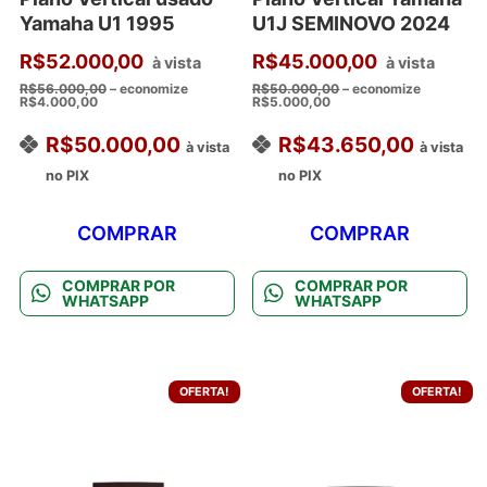
Yamaha U1 1995
U1J SEMINOVO 2024
R$
52.000,00
R$
45.000,00
à vista
à vista
R$
56.000,00
– economize
R$
50.000,00
– economize
R$
4.000,00
R$
5.000,00
R$
50.000,00
R$
43.650,00
à vista
à vista
no PIX
no PIX
COMPRAR
COMPRAR
COMPRAR POR
COMPRAR POR
WHATSAPP
WHATSAPP
OFERTA!
OFERTA!
Este
Este
produto
produto
tem
tem