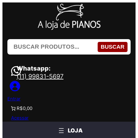
Pular
para
o
conteúdo
BUSCAR
Whatsapp:
(11) 99831-5697
Entrar
R$0,00
Acessar