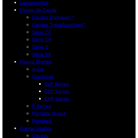
Lançamentos
Pianos de Cauda
Caudas Disklavier™
Caudas TransAcusticos™
Série CF
Série CX
Série G
Série SX
Pianos Digitais
Arius
Clavinova
CLP Series
CSP Series
CVP Series
P-Series
Portable Grand
Portáteis
Pianos Usados
Caudas