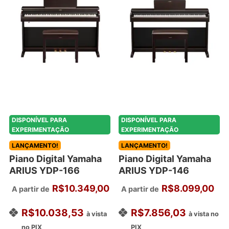
várias
várias
variantes.
variantes.
As
As
opções
opções
podem
podem
ser
ser
escolhidas
escolhidas
na
na
página
página
DISPONÍVEL PARA
DISPONÍVEL PARA
do
do
EXPERIMENTAÇÃO
EXPERIMENTAÇÃO
produto
produto
LANÇAMENTO!
LANÇAMENTO!
Piano Digital Yamaha
Piano Digital Yamaha
ARIUS YDP-166
ARIUS YDP-146
R$
10.349,00
R$
8.099,00
A partir de
A partir de
R$
10.038,53
R$
7.856,03
à vista
à vista no
no PIX
PIX