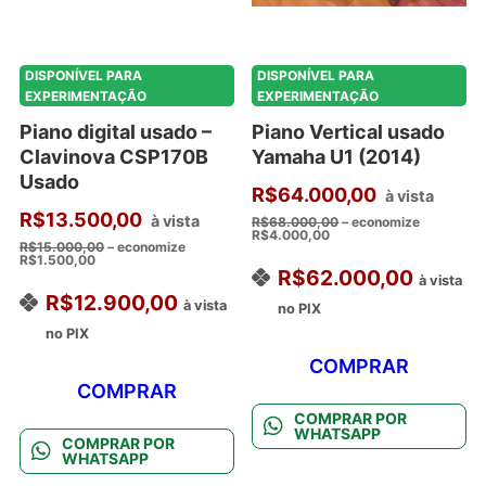
DISPONÍVEL PARA
DISPONÍVEL PARA
EXPERIMENTAÇÃO
EXPERIMENTAÇÃO
Piano digital usado –
Piano Vertical usado
Clavinova CSP170B
Yamaha U1 (2014)
Usado
R$
64.000,00
à vista
R$
13.500,00
à vista
R$
68.000,00
– economize
R$
4.000,00
R$
15.000,00
– economize
R$
1.500,00
R$
62.000,00
à vista
R$
12.900,00
à vista
no PIX
no PIX
COMPRAR
COMPRAR
COMPRAR POR
WHATSAPP
COMPRAR POR
WHATSAPP