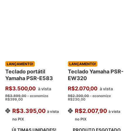
LANÇAMENTO!
LANÇAMENTO!
Teclado portátil
Teclado Yamaha PSR-
Yamaha PSR-E583
EW320
R$
3.500,00
R$
2.070,00
à vista
à vista
R$
3.899,00
– economize
R$
2.300,00
– economize
R$
399,00
R$
230,00
R$
3.395,00
R$
2.007,90
à vista
à vista
no PIX
no PIX
ÚLTIMAS UNIDADES!
PRODUTO ESGOTADO