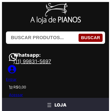
Pular
para
o
conteúdo
BUSCAR
Whatsapp:
(11) 99831-5697
Entrar
R$0,00
Acessar