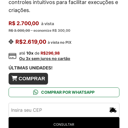
controles intuitivos para facilitar execuções e
criações.
R$ 2.700,00
à vista
R$ 3.000,00
– economize R$ 300,00
R$
2.619,00
à vista no PIX
até
10x
de
R$
296,98
Ou 3x sem juros no cartão
ÚLTIMAS UNIDADES!
Teclado
COMPRAR
portátil
Yamaha
COMPRAR POR WHATSAPP
PSR-
E483
quantidade
CONSULTAR