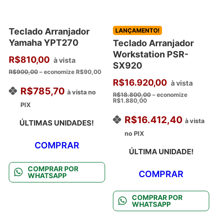
Teclado Arranjador
LANÇAMENTO!
Yamaha YPT270
Teclado Arranjador
Workstation PSR-
R$
810,00
à vista
SX920
R$
900,00
– economize
R$
90,00
R$
16.920,00
à vista
R$
785,70
à vista no
R$
18.800,00
– economize
R$
1.880,00
PIX
R$
16.412,40
à vista
ÚLTIMAS UNIDADES!
no PIX
COMPRAR
ÚLTIMA UNIDADE!
COMPRAR POR
COMPRAR
WHATSAPP
COMPRAR POR
WHATSAPP