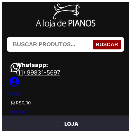
Pular
para
o
conteúdo
BUSCAR
Whatsapp:
(11) 99831-5697
Entrar
R$0,00
Acessar