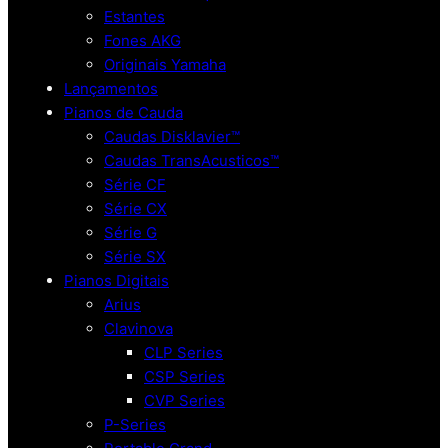
Estantes
Fones AKG
Originais Yamaha
Lançamentos
Pianos de Cauda
Caudas Disklavier™
Caudas TransAcusticos™
Série CF
Série CX
Série G
Série SX
Pianos Digitais
Arius
Clavinova
CLP Series
CSP Series
CVP Series
P-Series