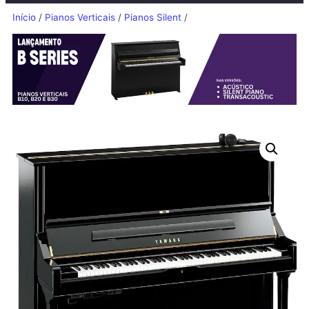
Início
/
Pianos Verticais
/
Pianos Silent
/