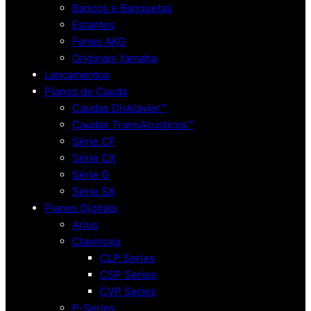
Bancos e Banquetas
Estantes
Fones AKG
Originais Yamaha
Lançamentos
Pianos de Cauda
Caudas Disklavier™
Caudas TransAcusticos™
Série CF
Série CX
Série G
Série SX
Pianos Digitais
Arius
Clavinova
CLP Series
CSP Series
CVP Series
P-Series