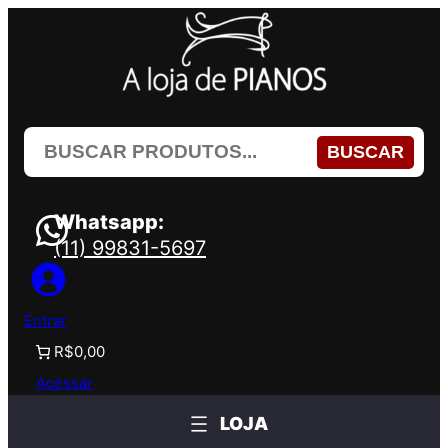
Pular
para
o
conteúdo
BUSCAR
Whatsapp:
(11) 99831-5697
Entrar
R$0,00
Acessar