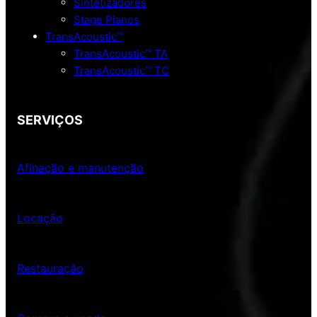
Sintetizadores
Stage Pianos
TransAcoustic™
TransAcoustic™ TA
TransAcoustic™ TC
SERVIÇOS
Afinação e manutenção
Locação
Restauração