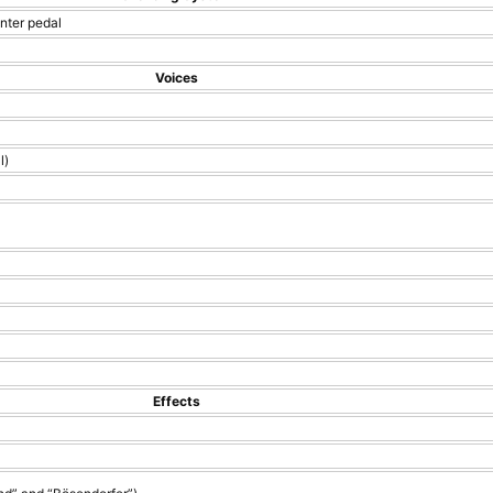
nter pedal
Voices
l)
Effects