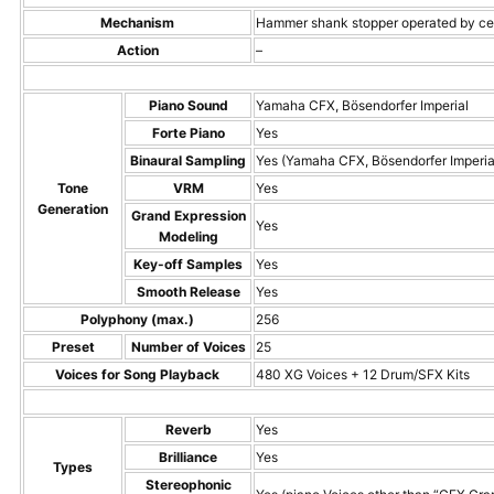
Mechanism
Hammer shank stopper operated by ce
Action
–
Piano Sound
Yamaha CFX, Bösendorfer Imperial
Forte Piano
Yes
Binaural Sampling
Yes (Yamaha CFX, Bösendorfer Imperia
Tone
VRM
Yes
Generation
Grand Expression
Yes
Modeling
Key-off Samples
Yes
Smooth Release
Yes
Polyphony (max.)
256
Preset
Number of Voices
25
Voices for Song Playback
480 XG Voices + 12 Drum/SFX Kits
Reverb
Yes
Brilliance
Yes
Types
Stereophonic