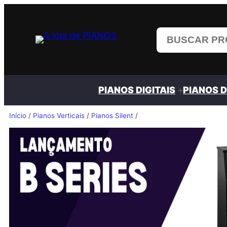
Pular
para
o
conteúdo
PIANOS DIGITAIS
PIANOS 
Início
/
Pianos Verticais
/
Pianos Silent
/