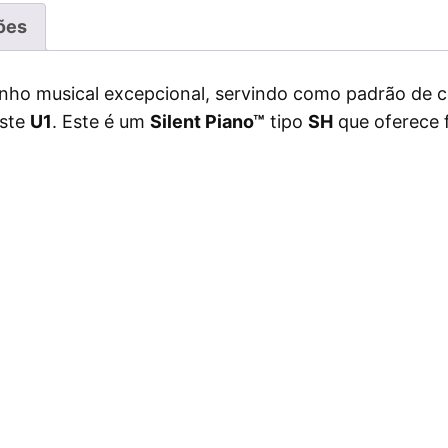
ões
o musical excepcional, servindo como padrão de c
este
U1
. Este é um
Silent Piano™
tipo
SH
que oferece 
n