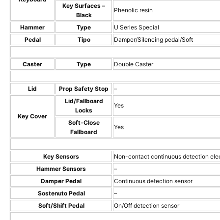
Key Surfaces –
Phenolic resin
Black
Hammer
Type
U Series Special
Pedal
Tipo
Damper/Silencing pedal/Soft
Caster
Type
Double Caster
Lid
Prop Safety Stop
–
Lid/Fallboard
Yes
Locks
Key Cover
Soft-Close
Yes
Fallboard
Key Sensors
Non-contact continuous detection ele
Hammer Sensors
–
Damper Pedal
Continuous detection sensor
Sostenuto Pedal
–
Soft/Shift Pedal
On/Off detection sensor