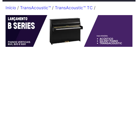
Início
/
TransAcoustic™
/
TransAcoustic™ TC
/