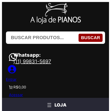
Pular
para
o
conteúdo
BUSCAR
Whatsapp:
(11) 99831-5697
Entrar
R$0,00
Acessar