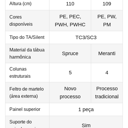
Altura (cm)
110
109
PE, PEC,
PE, PW,
Cores
disponíveis
PWH, PWHC
PM
Tipo do TA/Silent
TC3/SC3
Material da tábua
Spruce
Meranti
harmônica
Colunas
5
4
estruturais
Novo
Processo
Feltro de martelo
(área externa)
processo
tradicional
Painel superior
1 peça
Suporte do
Sim