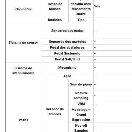
Tampa do
teclado com
Sim
teclado
fechamento
Gabinetes
suave
Rodízios
Tipo
–
Sensores das teclas
–
Sensores dos martelos
–
Sistema de sensor
Pedal dos abafadores
–
Pedal Sostenuto
–
Pedal Soft/Shift
–
Mecanismo
–
Sistema de
silenciamento
Ação
–
Som de piano
–
Binaural
–
Sampling
VRM
–
Gerador de
Modelagem
timbres
Grand
–
Expression
Vozes
Key-off
–
Samples