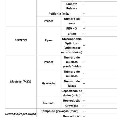
Smooth
–
Release
Polifonia (máx.)
–
Número de
Preset
–
sons
REV – X
–
Brilho
–
Stereophonic
EFEITOS
Tipos
Optimizer
–
(Otimizador
estereofônico)
Número de
Preset
músicas
–
predefinidas
Número de
–
músicas
Número de
Músicas (MIDI)
Gravação
–
faixas
Capacidade de
–
dados(máx.)
Reprodução
–
Formato
Gravação
–
Tempo de gravação (máx.)
–
Gravação/reprodução
Reprodução
–