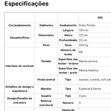
Especificações
B10
Cor/acabamento
Gabinetes
Acabamento
Preto Polido
Largura
150 cm
Dimensões
Altura
110 cm
Tamanho/Peso
Profundidade
55 cm
Peso
Peso
200 kg
Número de
88
teclas
Superfície das
Teclado
Resina acrílica
teclas – branco
Interface de controle
Superfície das
Resina fenólica
teclas – preto
Pedal central
Tipo
Sustain, surdina, soft pe
Detalhes de design e
Martelo
Tipo
Especial B Series
arquitetura
Quadro
Tipo
V-pro
Design/Detalhe da
Reforço
extrutura
Número
5
estrutural
Tampa do