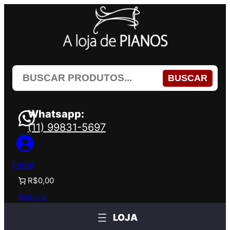
Pular
para
o
conteúdo
BUSCAR
Whatsapp:
(11) 99831-5697
Entrar
R$0,00
Acessar