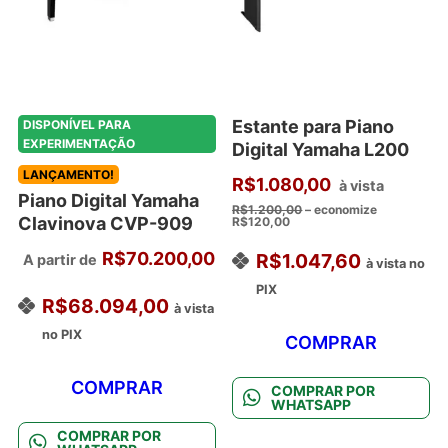
podem
ser
escolhidas
na
página
Estante para Piano
DISPONÍVEL PARA
do
EXPERIMENTAÇÃO
Digital Yamaha L200
produto
LANÇAMENTO!
R$
1.080,00
à vista
Piano Digital Yamaha
R$
1.200,00
– economize
Clavinova CVP-909
R$
120,00
R$
70.200,00
R$
1.047,60
A partir de
à vista no
PIX
R$
68.094,00
à vista
no PIX
COMPRAR
COMPRAR
COMPRAR POR
WHATSAPP
COMPRAR POR