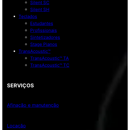
Silent SC
Silent SH
Teclados
Estudantes
Profissionais
Sintetizadores
Stage Pianos
TransAcoustic™
TransAcoustic™ TA
TransAcoustic™ TC
SERVIÇOS
Afinação e manutenção
Locação