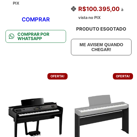
PIX
R$
100.395,00
à
vista no PIX
COMPRAR
PRODUTO ESGOTADO
COMPRAR POR
WHATSAPP
ME AVISEM QUANDO
CHEGAR!
OFERTA!
OFERTA!
Este
produto
tem
várias
variantes.
As
opções