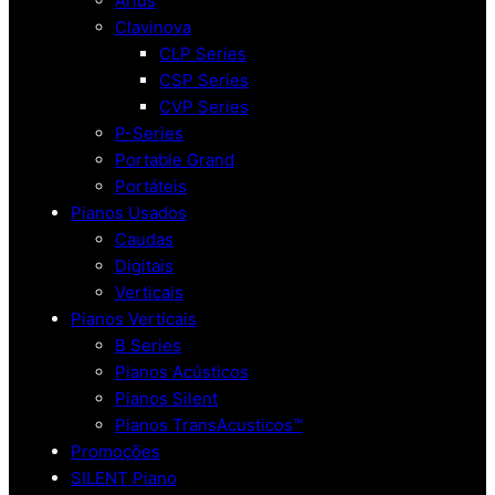
Arius
Clavinova
CLP Series
CSP Series
CVP Series
P-Series
Portable Grand
Portáteis
Pianos Usados
Caudas
Digitais
Verticais
Pianos Verticais
B Series
Pianos Acústicos
Pianos Silent
Pianos TransAcusticos™
Promoções
SILENT Piano