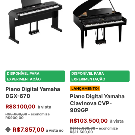
DISPONÍVEL PARA
DISPONÍVEL PARA
EXPERIMENTAÇÃO
EXPERIMENTAÇÃO
Piano Digital Yamaha
LANÇAMENTO!
DGX-670
Piano Digital Yamaha
Clavinova CVP-
R$
8.100,00
à vista
909GP
R$
9.000,00
– economize
R$
900,00
R$
103.500,00
à vista
R$
7.857,00
R$
115.000,00
– economize
à vista no
R$
11.500,00