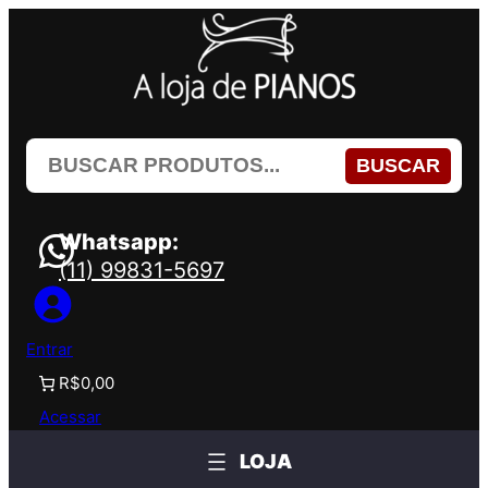
Pular
para
o
conteúdo
BUSCAR
Whatsapp:
(11) 99831-5697
Entrar
R$0,00
Acessar