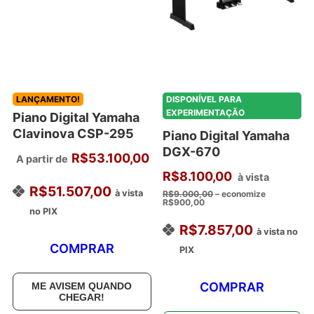
podem
ser
escolhidas
na
página
LANÇAMENTO!
DISPONÍVEL PARA
do
EXPERIMENTAÇÃO
Piano Digital Yamaha
produto
Clavinova CSP-295
Piano Digital Yamaha
DGX-670
R$
53.100,00
A partir de
R$
8.100,00
à vista
R$
51.507,00
à vista
R$
9.000,00
– economize
R$
900,00
no PIX
R$
7.857,00
à vista no
COMPRAR
PIX
COMPRAR
ME AVISEM QUANDO
CHEGAR!