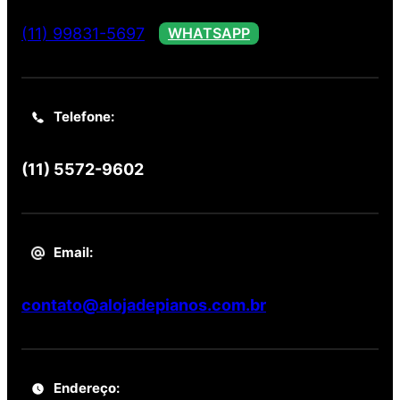
(11) 99831-5697
WHATSAPP
Telefone:
(11) 5572-9602
Email:
contato@alojadepianos.com.br
Endereço: