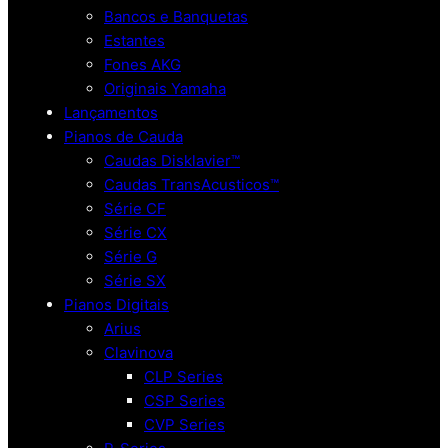
Bancos e Banquetas
Estantes
Fones AKG
Originais Yamaha
Lançamentos
Pianos de Cauda
Caudas Disklavier™
Caudas TransAcusticos™
Série CF
Série CX
Série G
Série SX
Pianos Digitais
Arius
Clavinova
CLP Series
CSP Series
CVP Series