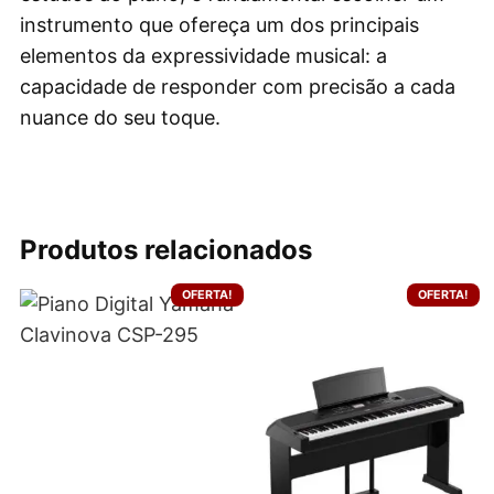
instrumento que ofereça um dos principais
elementos da expressividade musical: a
capacidade de responder com precisão a cada
nuance do seu toque.
Produtos relacionados
OFERTA!
OFERTA!
Este
produto
tem
várias
variantes.
As
opções