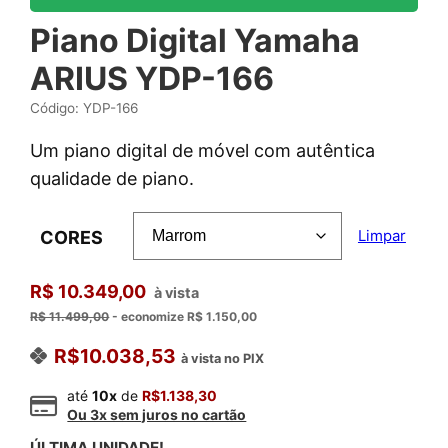
Piano Digital Yamaha
ARIUS YDP-166
Código: YDP-166
Um piano digital de móvel com autêntica
qualidade de piano.
CORES
Limpar
R$ 10.349,00
à vista
R$ 11.499,00
- economize R$ 1.150,00
R$
10.038,53
à vista no PIX
até
10x
de
R$
1.138,30
Ou 3x sem juros no cartão
ÚLTIMA UNIDADE!