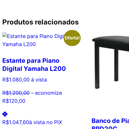
Produtos relacionados
Oferta!
Estante para Piano
Digital Yamaha L200
R$
1.080,00
à vista
R$
1.200,00
– economize
R$
120,00
Banco de Pi
R$
1.047,60
à vista no PIX
BPD20C