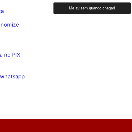
Me avisem quando chegar!
ta
onomize
ta no PIX
 whatsapp