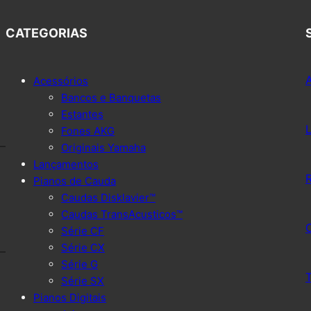
CATEGORIAS
Acessórios
Bancos e Banquetas
Estantes
Fones AKG
Originais Yamaha
Lançamentos
Pianos de Cauda
Caudas Disklavier™
Caudas TransAcusticos™
Série CF
Série CX
Série G
T
Série SX
Pianos Digitais