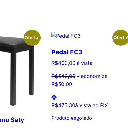
Oferta!
Oferta
Pedal FC3
R$
490,00
à vista
R$
540,00
– economize
R$
50,00
R$
475,30
à vista no PIX
Produto esgotado
ano Saty