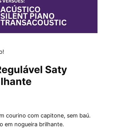
o!
Regulável Saty
ilhante
em courino com capitone, sem baú.
 em nogueira brilhante.