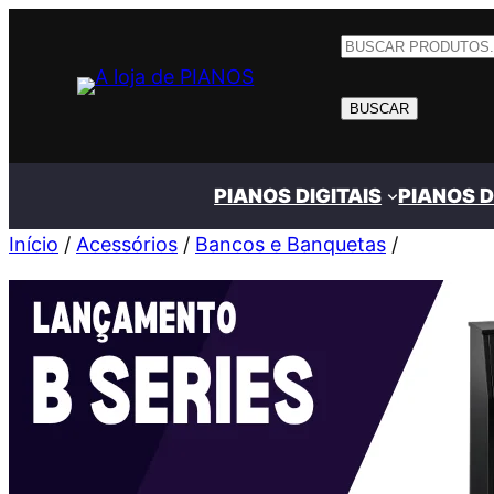
Pular
para
o
BUSCAR
conteúdo
PIANOS DIGITAIS
PIANOS 
Início
/
Acessórios
/
Bancos e Banquetas
/