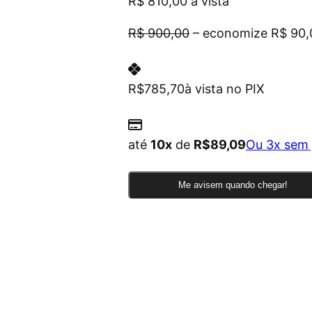
R$ 810,00
à vista
R$ 900,00
– economize R$ 90,
R$
785,70
à vista no PIX
até
10x
de
R$
89,09
Ou 3x sem 
Me avisem quando chegar!